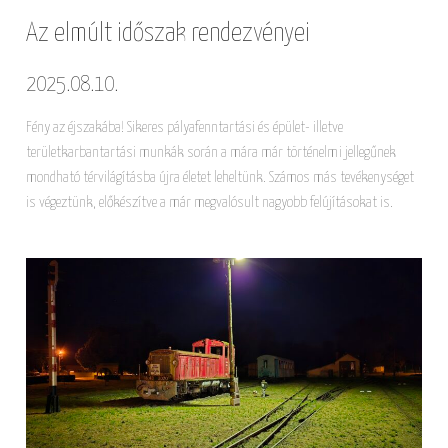
Az elmúlt időszak rendezvényei
2025.08.10.
Fény az éjszakába! Sikeres pályafenntartási és épület- illetve
területkarbantartási munkák során a mára már történelmi jellegűnek
mondható térvilágításba újra életet leheltünk. Számos más tevékenységet
is végeztünk, előkészítve a már megvalósult nagyobb felújításokat is.